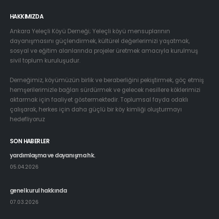
HAKKIMIZDA
Ankara Yeleçli Köyü Derneği; Yeleçli köyü mensuplarının
dayanışmasını güçlendirmek, kültürel değerlerimizi yaşatmak,
sosyal ve eğitim alanlarında projeler üretmek amacıyla kurulmuş
sivil toplum kuruluşudur.
Derneğimiz, köyümüzün birlik ve beraberliğini pekiştirmek, göç etmiş
hemşerilerimizle bağları sürdürmek ve gelecek nesillere köklerimizi
aktarmak için faaliyet göstermektedir. Toplumsal fayda odaklı
çalışarak, herkes için daha güçlü bir köy kimliği oluşturmayı
hedefliyoruz
SON HABERLER
yardımlaşma ve dayanışma hk.
05.04.2026
genel kurul hakkında
07.03.2026