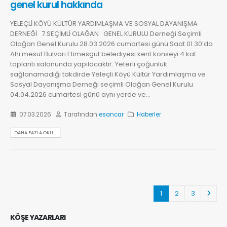
genel kurul hakkında
YELEÇLİ KÖYÜ KÜLTÜR YARDIMLAŞMA VE SOSYAL DAYANIŞMA
DERNEĞİ 7.SEÇİMLİ OLAĞAN GENEL KURULU Derneği Seçimli
Olağan Genel Kurulu 28.03.2026 cumartesi günü Saat 01.30’da
Ahi mesut Bulvarı Etimesgut belediyesi kent konseyi 4.kat
toplantı salonunda yapılacaktır. Yeterli çoğunluk
sağlanamadığı takdirde Yeleçli Köyü Kültür Yardımlaşma ve
Sosyal Dayanışma Derneği seçimli Olağan Genel Kurulu
04.04.2026 cumartesi günü aynı yerde ve...
07.03.2026
Tarafından
esancar
Haberler
DAHA FAZLA OKU...
1
2
3
KÖŞE YAZARLARI