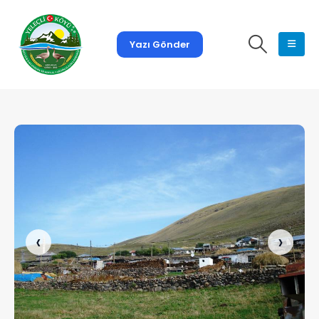
Yazı Gönder
‹
›