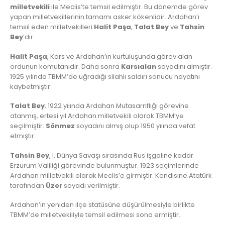
milletvekili
ile Meclis’te temsil edilmiştir. Bu dönemde görev
yapan milletvekillerinin tamamı asker kökenlidir. Ardahan’ı
temsil eden milletvekilleri
Halit Paşa
,
Talat Bey
ve
Tahsin
Bey
’dir.
Halit Paşa
, Kars ve Ardahan’ın kurtuluşunda görev alan
ordunun komutanıdır. Daha sonra
Karsıalan
soyadını almıştır.
1925 yılında TBMM’de uğradığı silahlı saldırı sonucu hayatını
kaybetmiştir.
Talat Bey
, 1922 yılında Ardahan Mutasarrıflığı görevine
atanmış, ertesi yıl Ardahan milletvekili olarak TBMM’ye
seçilmiştir.
Sönmez
soyadını almış olup 1950 yılında vefat
etmiştir.
Tahsin Bey
, I. Dünya Savaşı sırasında Rus işgaline kadar
Erzurum Valiliği görevinde bulunmuştur. 1923 seçimlerinde
Ardahan milletvekili olarak Meclis’e girmiştir. Kendisine Atatürk
tarafından
Üzer
soyadı verilmiştir.
Ardahan’ın yeniden ilçe statüsüne düşürülmesiyle birlikte
TBMM’de milletvekiliyle temsil edilmesi sona ermiştir.