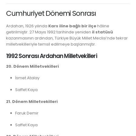
Cumhuriyet Dönemi Sonrası
Ardahan, 1926 yılında
Kars iline bağlı bir ilçe
hâline
getirilmiştir. 27 Mayıs 1992 tarihinde yeniden
il statüsü
kazanmasının ardından, Türkiye Büyük Millet Meclisi’nde tekrar
milletvekilleriyle temsil edilmeye başlanmıştır.
1992 Sonrası Ardahan Milletvekilleri
20. Dönem Milletvekilleri
İsmet Atalay
Saffet Kaya
21. Dönem Milletvekilleri
Faruk Demir
Saffet Kaya