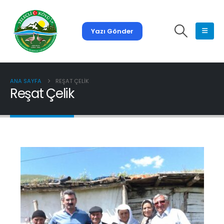
Yazı Gönder
ANA SAYFA
REŞAT ÇELIK
Reşat Çelik