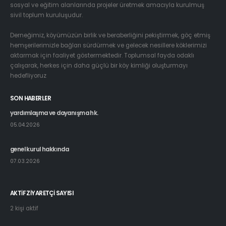
sosyal ve eğitim alanlarında projeler üretmek amacıyla kurulmuş
sivil toplum kuruluşudur.
Derneğimiz, köyümüzün birlik ve beraberliğini pekiştirmek, göç etmiş
hemşerilerimizle bağları sürdürmek ve gelecek nesillere köklerimizi
aktarmak için faaliyet göstermektedir. Toplumsal fayda odaklı
çalışarak, herkes için daha güçlü bir köy kimliği oluşturmayı
hedefliyoruz
SON HABERLER
yardımlaşma ve dayanışma hk.
05.04.2026
genel kurul hakkında
07.03.2026
AKTIF ZIYARETÇI SAYISI
2 kişi aktif