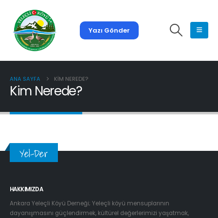
Yazı Gönder
ANA SAYFA
KIM NEREDE?
Kim Nerede?
Yel-Der
HAKKIMIZDA
Ankara Yeleçli Köyü Derneği; Yeleçli köyü mensuplarının
dayanışmasını güçlendirmek, kültürel değerlerimizi yaşatmak,