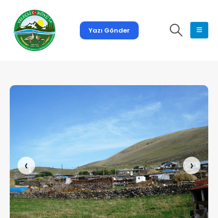
Yazı Gönder
‹
›