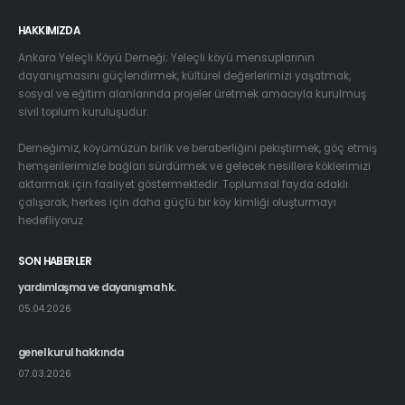
HAKKIMIZDA
Ankara Yeleçli Köyü Derneği; Yeleçli köyü mensuplarının
dayanışmasını güçlendirmek, kültürel değerlerimizi yaşatmak,
sosyal ve eğitim alanlarında projeler üretmek amacıyla kurulmuş
sivil toplum kuruluşudur.
Derneğimiz, köyümüzün birlik ve beraberliğini pekiştirmek, göç etmiş
hemşerilerimizle bağları sürdürmek ve gelecek nesillere köklerimizi
aktarmak için faaliyet göstermektedir. Toplumsal fayda odaklı
çalışarak, herkes için daha güçlü bir köy kimliği oluşturmayı
hedefliyoruz
SON HABERLER
yardımlaşma ve dayanışma hk.
05.04.2026
genel kurul hakkında
07.03.2026