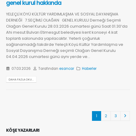
genel kurul hakkında
YELEÇLİ KÖYÜ KÜLTÜR YARDIMLAŞMA VE SOSYAL DAYANIŞMA
DERNEĞİ 7.SEÇİMLİ OLAĞAN GENEL KURULU Derneği Seçimli
Olağan Genel Kurulu 28.03.2026 cumartesi günü Saat 01.30’da
Ahi mesut Bulvarı Etimesgut belediyesi kent konseyi 4.kat
toplantı salonunda yapılacaktır. Yeterli çoğunluk
sağlanamadığı takdirde Yeleçli Köyü Kültür Yardımlaşma ve
Sosyal Dayanışma Derneği seçimli Olağan Genel Kurulu
04.04.2026 cumartesi günü aynı yerde ve...
07.03.2026
Tarafından
esancar
Haberler
DAHA FAZLA OKU...
1
2
3
KÖŞE YAZARLARI