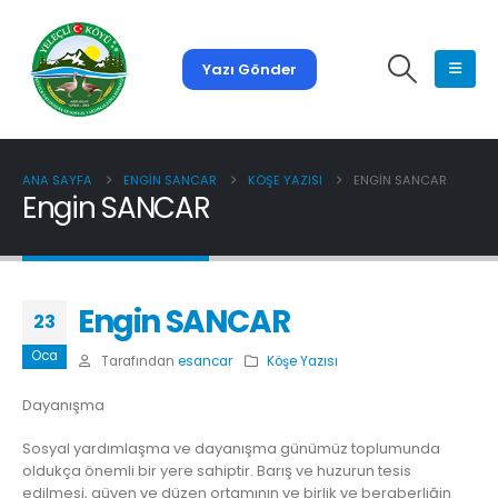
Yazı Gönder
ANA SAYFA
ENGIN SANCAR
KÖŞE YAZISI
ENGIN SANCAR
Engin SANCAR
Engin SANCAR
23
Oca
Tarafından
esancar
Köşe Yazısı
Dayanışma
Sosyal yardımlaşma ve dayanışma günümüz toplumunda
oldukça önemli bir yere sahiptir. Barış ve huzurun tesis
edilmesi, güven ve düzen ortamının ve birlik ve beraberliğin