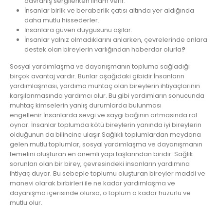
davranış sergilerken ilham verir.
İnsanlar birlik ve beraberlik çatısı altında yer aldığında
daha mutlu hissederler.
İnsanlara güven duygusunu aşılar.
İnsanlar yalnız olmadıklarını anlarken, çevrelerinde onlara
destek olan bireylerin varlığından haberdar olurla
?
Sosyal yardımlaşma ve dayanışmanın topluma sağladığı
birçok avantaj vardır. Bunlar aşağıdaki gibidir:İnsanların
yardımlaşması, yardıma muhtaç olan bireylerin ihtiyaçlarının
karşılanmasında yardımcı olur. Bu gibi yardımların sonucunda
muhtaç kimselerin yanlış durumlarda bulunması
engellenir.İnsanlarda sevgi ve saygı bağının artmasında rol
oynar. İnsanlar toplumda kötü bireylerin yanında iyi bireylerin
olduğunun da bilincine ulaşır.Sağlıklı toplumlardan meydana
gelen mutlu toplumlar, sosyal yardımlaşma ve dayanışmanın
temelini oluşturan en önemli yapı taşlarından biridir. Sağlık
sorunları olan bir birey, çevresindeki insanların yardımına
ihtiyaç duyar. Bu sebeple toplumu oluşturan bireyler maddi ve
manevi olarak birbirleri ile ne kadar yardımlaşma ve
dayanışma içerisinde olursa, o toplum o kadar huzurlu ve
mutlu olur.