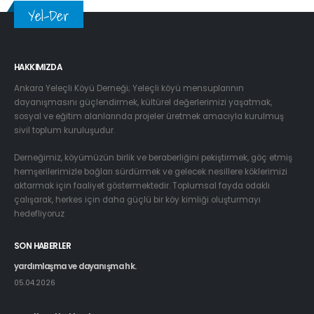
Yel-Der
HAKKIMIZDA
Ankara Yeleçli Köyü Derneği; Yeleçli köyü mensuplarının
dayanışmasını güçlendirmek, kültürel değerlerimizi yaşatmak,
sosyal ve eğitim alanlarında projeler üretmek amacıyla kurulmuş
sivil toplum kuruluşudur.
Derneğimiz, köyümüzün birlik ve beraberliğini pekiştirmek, göç etmiş
hemşerilerimizle bağları sürdürmek ve gelecek nesillere köklerimizi
aktarmak için faaliyet göstermektedir. Toplumsal fayda odaklı
çalışarak, herkes için daha güçlü bir köy kimliği oluşturmayı
hedefliyoruz
SON HABERLER
yardımlaşma ve dayanışma hk.
05.04.2026