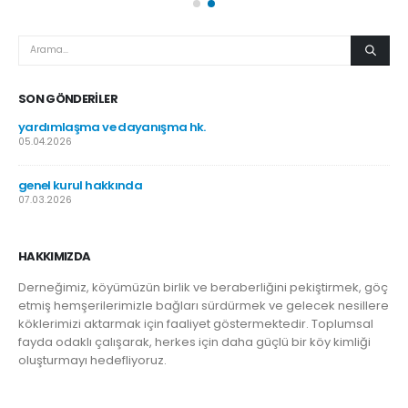
SON GÖNDERILER
yardımlaşma ve dayanışma hk.
05.04.2026
genel kurul hakkında
07.03.2026
HAKKIMIZDA
Derneğimiz, köyümüzün birlik ve beraberliğini pekiştirmek, göç
etmiş hemşerilerimizle bağları sürdürmek ve gelecek nesillere
köklerimizi aktarmak için faaliyet göstermektedir. Toplumsal
fayda odaklı çalışarak, herkes için daha güçlü bir köy kimliği
oluşturmayı hedefliyoruz.