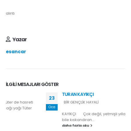
alıntı
Yazar
esancar
İLGILI MESAJLARI GÖSTER
TURAN KAYIKÇI
23
BİR GENÇLİK HAYALİ
Oca
Turan
KAYIKÇI Çok değil, yetmişli yılların başıydı. Kuşları
bile kıskandıran...
daha fazla oku